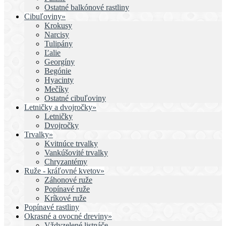
Ostatné balkónové rastliny
Cibuľoviny»
Krokusy
Narcisy
Tulipány
Ľalie
Georgíny
Begónie
Hyacinty
Mečíky
Ostatné cibuľoviny
Letničky a dvojročky»
Letničky
Dvojročky
Trvalky»
Kvitnúce trvalky
Vankúšovité trvalky
Chryzantémy
Ruže - kráľovné kvetov»
Záhonové ruže
Popínavé ruže
Kríkové ruže
Popínavé rastliny
Okrasné a ovocné dreviny»
Vždyzelené listnáče