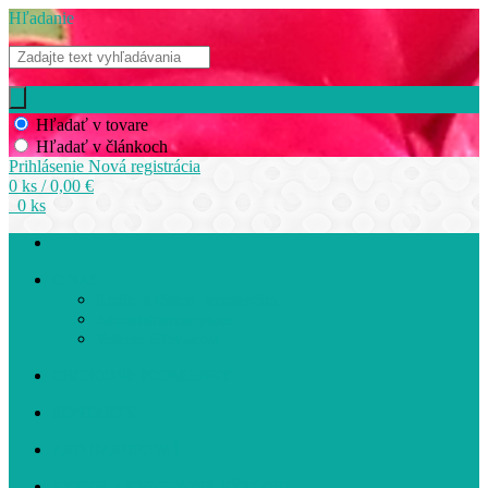
Hľadanie
Hľadať v tovare
Hľadať v článkoch
Prihlásenie
Nová registrácia
0 ks / 0,00 €
0 ks
O NÁS
Krajin. a záhrad. architektúra
Administratívne práce
Vedenie účtovníctva
OBCHODNÉ PODMIENKY
KONTAKTY
AKO NAKUPOVAŤ
KYTICE A KVETINOVÉ VÝZDOBY