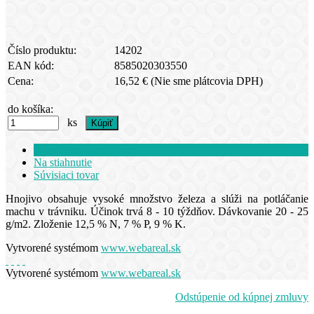
Číslo produktu:
14202
EAN kód:
8585020303550
Cena:
16,52 €
(Nie sme plátcovia DPH)
do košíka:
ks
Kompletné špecifikácie
Na stiahnutie
Súvisiaci tovar
Hnojivo obsahuje vysoké množstvo železa a slúži na potláčanie
machu v trávniku. Účinok trvá 8 - 10 týždňov. Dávkovanie 20 - 25
g/m2. Zloženie 12,5 % N, 7 % P, 9 % K.
Vytvorené systémom
www.webareal.sk
Vytvorené systémom
www.webareal.sk
Odstúpenie od kúpnej zmluvy