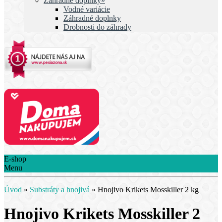
Záhradné doplnky»
Vodné variácie
Záhradné doplnky
Drobnosti do záhrady
E-shop
Menu
Úvod
»
Substráty a hnojivá
»
Hnojivo Krikets Mosskiller 2 kg
Hnojivo Krikets Mosskiller 2