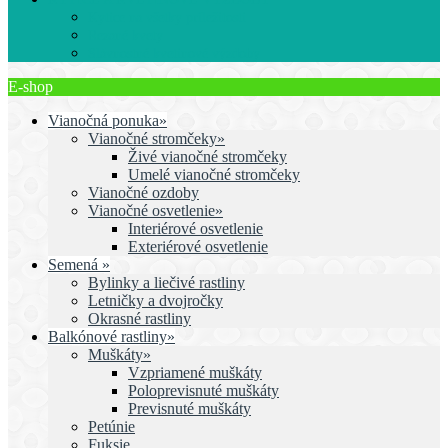
Kytice na všetky príležitosti
Rezané kvety
Slávnostné kvetinové výzdoby
E-shop
Vianočná ponuka»
Vianočné stromčeky»
Živé vianočné stromčeky
Umelé vianočné stromčeky
Vianočné ozdoby
Vianočné osvetlenie»
Interiérové osvetlenie
Exteriérové osvetlenie
Semená »
Bylinky a liečivé rastliny
Letničky a dvojročky
Okrasné rastliny
Balkónové rastliny»
Muškáty»
Vzpriamené muškáty
Poloprevisnuté muškáty
Previsnuté muškáty
Petúnie
Fuksie