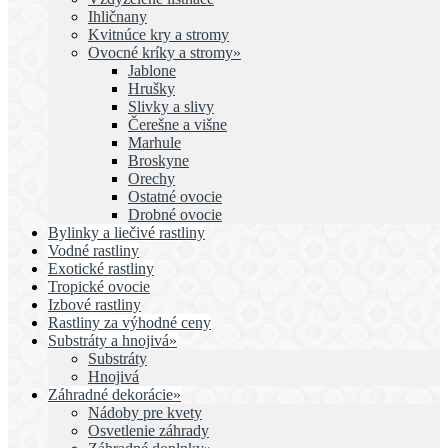
Ihličnany
Kvitnúce kry a stromy
Ovocné kríky a stromy»
Jablone
Hrušky
Slivky a slivy
Čerešne a višne
Marhule
Broskyne
Orechy
Ostatné ovocie
Drobné ovocie
Bylinky a liečivé rastliny
Vodné rastliny
Exotické rastliny
Tropické ovocie
Izbové rastliny
Rastliny za výhodné ceny
Substráty a hnojivá»
Substráty
Hnojivá
Záhradné dekorácie»
Nádoby pre kvety
Osvetlenie záhrady